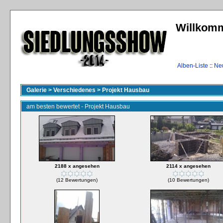
Willkomm
Alben-Liste
::
Ne
Galerie
>
Verschiedenes
>
Projekt Hausbau
am besten bewertet - Projekt Hausbau
2188 x angesehen
2114 x angesehen
(12 Bewertungen)
(10 Bewertungen)