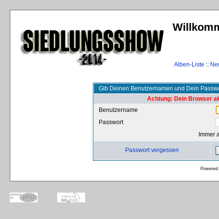
Willkomm
Alben-Liste
::
Ne
Gib Deinen Benutzernamen und Dein Passwo
Achtung: Dein Browser akz
Benutzername
Passwort
Immer 
Passwort vergessen
Powered