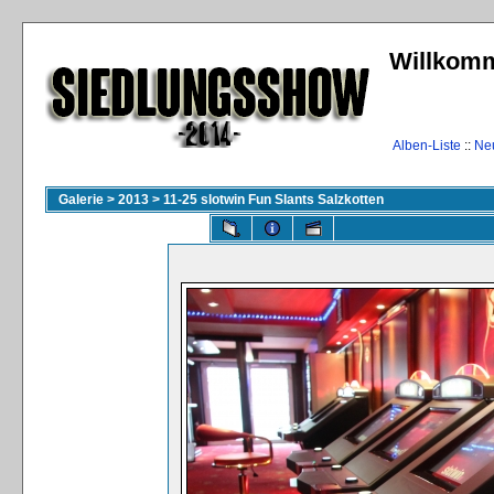
Willkomm
Alben-Liste
::
Ne
Galerie
>
2013
>
11-25 slotwin Fun Slants Salzkotten