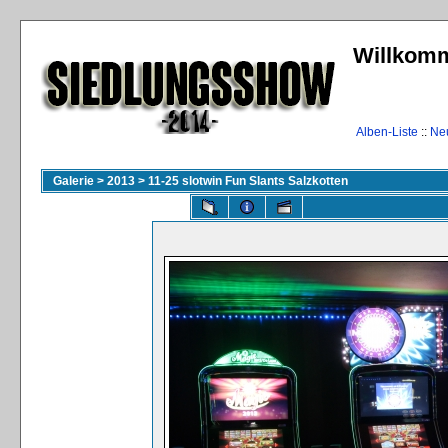
Willkomm
Alben-Liste
::
Ne
Galerie
>
2013
>
11-25 slotwin Fun Slants Salzkotten