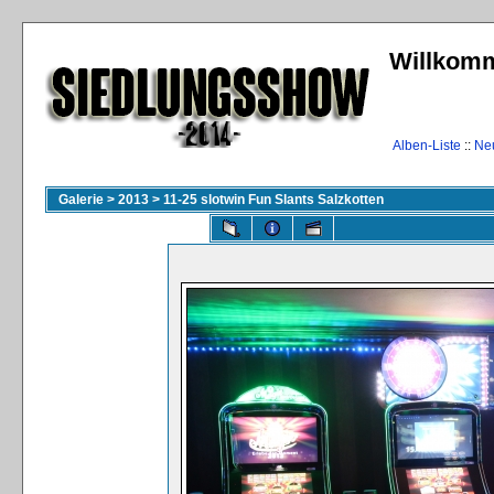
Willkomm
Alben-Liste
::
Ne
Galerie
>
2013
>
11-25 slotwin Fun Slants Salzkotten